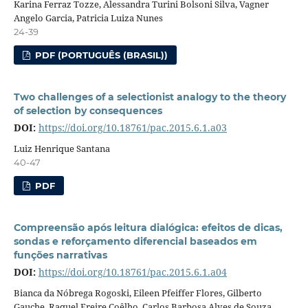
Karina Ferraz Tozze, Alessandra Turini Bolsoni Silva, Vagner
Angelo Garcia, Patricia Luiza Nunes
24-39
PDF (PORTUGUÊS (BRASIL))
Two challenges of a selectionist analogy to the theory
of selection by consequences
DOI:
https://doi.org/10.18761/pac.2015.6.1.a03
Luiz Henrique Santana
40-47
PDF
Compreensão após leitura dialógica: efeitos de dicas,
sondas e reforçamento diferencial baseados em
funções narrativas
DOI:
https://doi.org/10.18761/pac.2015.6.1.a04
Bianca da Nóbrega Rogoski, Eileen Pfeiffer Flores, Gilberto
Gauche, Raquel Freire Coêlho, Carlos Barbosa Alves de Souza